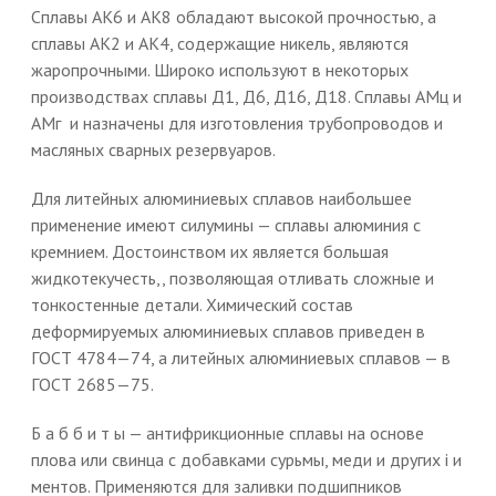
Сплавы АК6 и АК8 обладают высокой прочностью, а
сплавы АК2 и АК4, содержащие никель, являются
жаропрочными. Широко используют в некоторых
производствах сплавы Д1, Д6, Д16, Д18. Сплавы АМц и
АМг и назначены для изготовления трубопроводов и
масляных сварных резервуаров.
Для литейных алюминиевых сплавов наибольшее
применение имеют силумины — сплавы алюминия с
кремнием. Достоинством их является большая
жидкотекучесть,, позволяющая отливать сложные и
тонкостенные детали. Химический состав
деформируемых алюминиевых сплавов приведен в
ГОСТ 4784—74, а литейных алюминиевых сплавов — в
ГОСТ 2685—75.
Б а б б и т ы — антифрикционные сплавы на основе
плова или свинца с добавками сурьмы, меди и других і и
ментов. Применяются для заливки подшипников