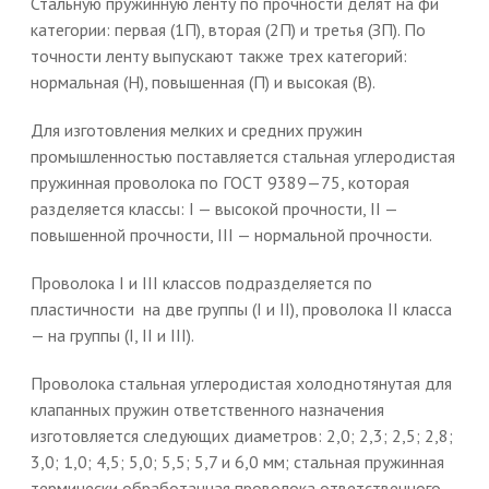
Стальную пружинную ленту по прочности делят на фи
категории: первая (1П), вторая (2П) и третья (ЗП). По
точности ленту выпускают также трех категорий:
нормальная (Н), повышенная (П) и высокая (В).
Для изготовления мелких и средних пружин
промышленностью поставляется стальная углеродистая
пружинная проволока по ГОСТ 9389—75, которая
разделяется классы: I — высокой прочности, II —
повышенной прочности, III — нормальной прочности.
Проволока I и III классов подразделяется по
пластичности на две группы (I и II), проволока II класса
— на группы (I, II и III).
Проволока стальная углеродистая холоднотянутая для
клапанных пружин ответственного назначения
изготовляется следующих диаметров: 2,0; 2,3; 2,5; 2,8;
3,0; 1,0; 4,5; 5,0; 5,5; 5,7 и 6,0 мм; стальная пружинная
термически обработанная проволока ответственного